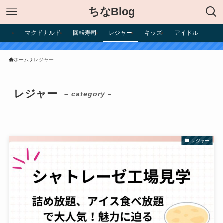
ちなBlog
マクドナルド
回転寿司
レジャー
キッズ
アイドル
ホーム
レジャー
レジャー
– category –
レジャー