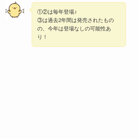
①②は毎年登場♪
③は過去2年間は発売されたもの
の、今年は登場なしの可能性あ
り！