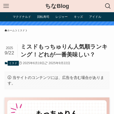
ちなBlog
マクドナルド
回転寿司
レジャー
キッズ
アイドル
ホーム
ミスド
ミスドもっちゅりん人気順ランキ
2025
9/22
ング！どれが一番美味しい？
2025年6月19日
2025年9月22日
ミスド
当サイトのコンテンツには、広告を含む場合がありま
す。