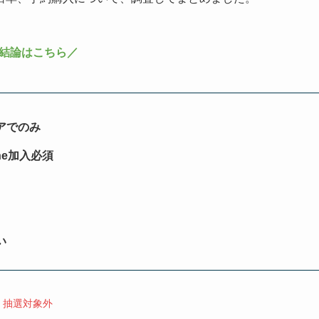
結論はこちら／
アでのみ
ine加入必須
い
、抽選対象外