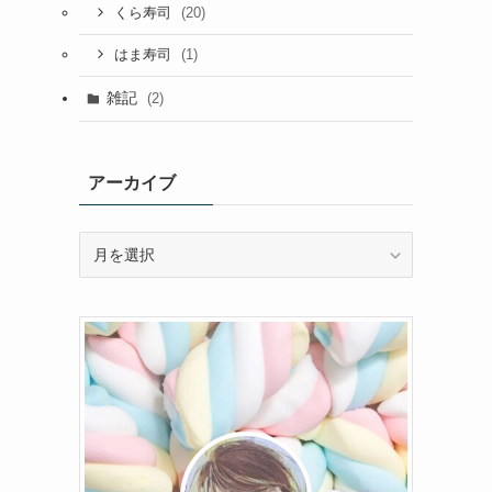
(20)
くら寿司
(1)
はま寿司
雑記
(2)
アーカイブ
ア
ー
カ
イ
ブ