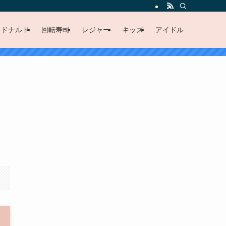
クドナルド
回転寿司
レジャー
キッズ
アイドル
、