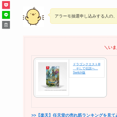
アラーモ抽選申し込みする人の、
＼いま
ドラゴンクエストIII
そして伝説へ…
Switch版
>>【楽天】任天堂の売れ筋ランキングを見て