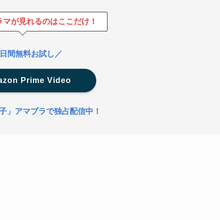
ラマが見れるのはここだけ！
0日間無料お試し／
zon Prime Video
子」アマプラで独占配信中！