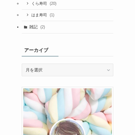
(20)
くら寿司
(1)
はま寿司
雑記
(2)
アーカイブ
ア
ー
カ
イ
ブ