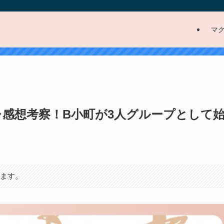
マ
レ感想考察！B小町が3人グループとして
ります。