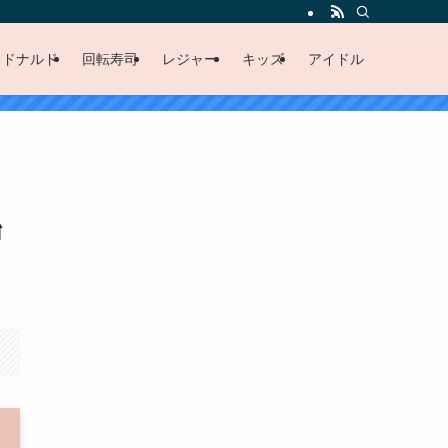
クドナルド
回転寿司
レジャー
キッズ
アイドル
始