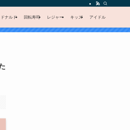
クドナルド
回転寿司
レジャー
キッズ
アイドル
た