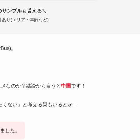
のサンプルも貰える＼
件あり(エリア・年齢など)
Bus)。
アニメなのか？結論から言うと
中国
です！
たくない」と考える親もいるとか！
ました。