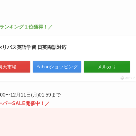
ランキング１位獲得！／
ゃべりバス英語学習 日英両語対応
楽天市場
Yahooショッピング
メルカリ
ポチップ
:00〜12月11日(月)01:59まで
ーパーSALE開催中！／