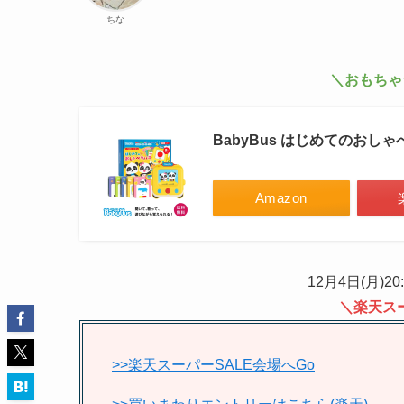
ちな
＼おもちゃ
BabyBus はじめてのおし
Amazon
12月4日(月)20
＼楽天ス
>>楽天スーパーSALE会場へGo