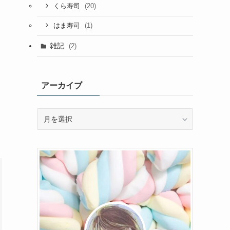
(20)
くら寿司
(1)
はま寿司
雑記
(2)
アーカイブ
ア
ー
カ
イ
ブ