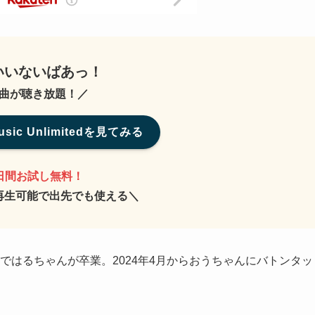
いいないばあっ！
曲が聴き放題！／
usic Unlimitedを見てみる
0日間お試し無料！
再生可能で出先でも使える＼
月ではるちゃんが卒業。2024年4月からおうちゃんにバトンタッ