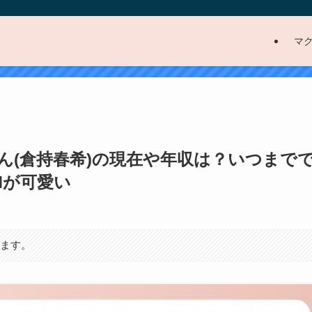
マ
(倉持春希)の現在や年収は？いつまでで
Mが可愛い
ります。