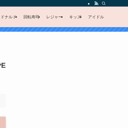
クドナルド
回転寿司
レジャー
キッズ
アイドル
E