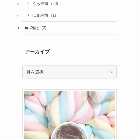
(20)
くら寿司
(1)
はま寿司
雑記
(2)
アーカイブ
ア
ー
カ
イ
ブ