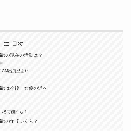
目次
希)の現在の活動は？
中！
ドCM出演歴あり
希)は今後、女優の道へ
いる可能性も？
希)の年収いくら？