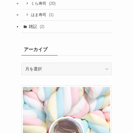
(20)
くら寿司
(1)
はま寿司
雑記
(2)
アーカイブ
ア
ー
カ
イ
ブ