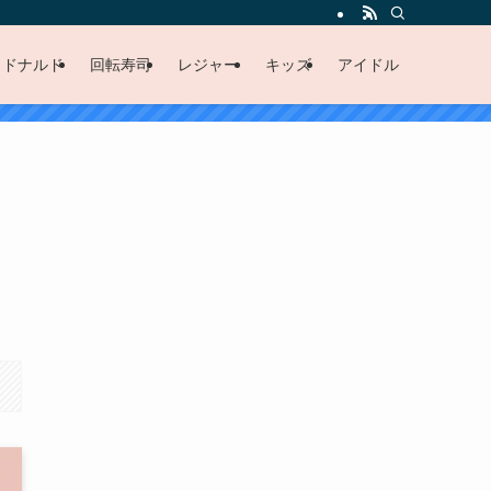
クドナルド
回転寿司
レジャー
キッズ
アイドル
ッ