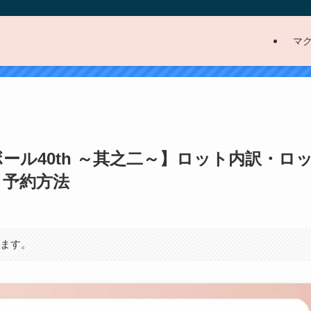
マ
ール40th ～其之二～】ロット内訳・ロ
ト予約方法
ります。