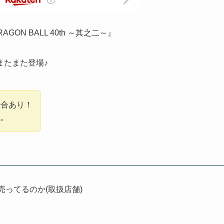
GON BALL 40th ～其之二～』
またまた登場♪
場合あり！
ね。
売ってるのか(取扱店舗)