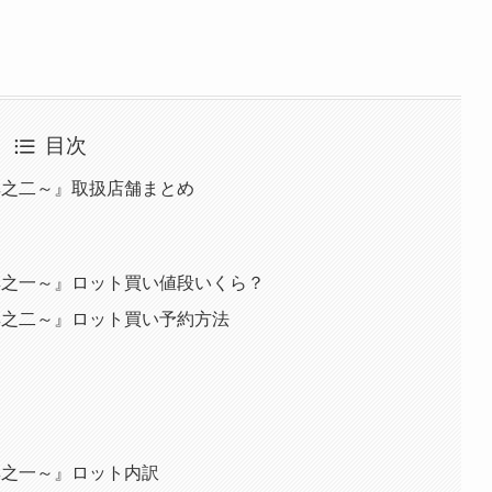
目次
h ～其之二～』取扱店舗まとめ
h ～其之一～』ロット買い値段いくら？
h ～其之二～』ロット買い予約方法
 ～其之一～』ロット内訳